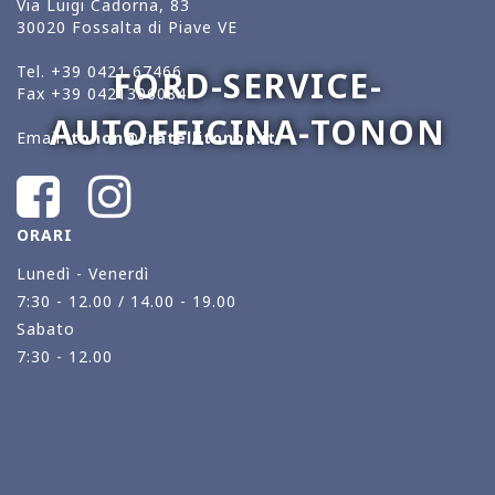
Via Luigi Cadorna, 83
30020 Fossalta di Piave VE
Tel.
+39 0421 67466
FORD-SERVICE-
Fax
+39 0421306084
AUTOFFICINA-TONON
Email.
tonon@fratellitonon.it
ORARI
Lunedì - Venerdì
7:30 - 12.00 / 14.00 - 19.00
Sabato
7:30 - 12.00